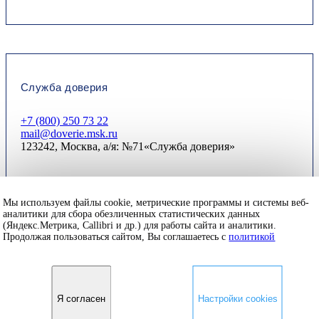
Служба доверия
+7 (800) 250 73 22
mail@doverie.msk.ru
123242, Москва, а/я: №71«Служба доверия»
Мы используем файлы cookie, метрические программы и системы веб-
© 2026. Апарт-отель «RODINA Владивосток 5* »
аналитики для сбора обезличенных статистических данных
Официальный сайт.
(Яндекс.Метрика, Callibri и др.) для работы сайта и аналитики.
Продолжая пользоваться сайтом, Вы соглашаетесь с
политикой
Правовая информация
Вакансии
Travelline Start
Я согласен
Настройки cookies