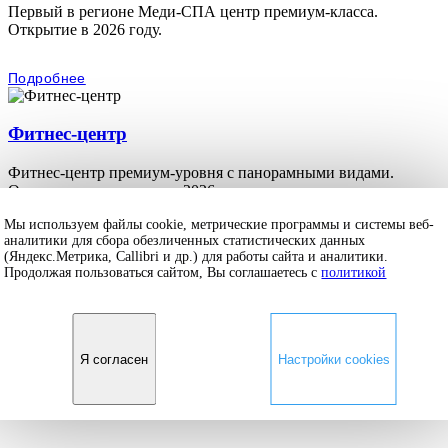
Первый в регионе Меди-СПА центр премиум-класса.
Открытие в 2026 году.
Подробнее
Фитнес-центр
Фитнес-центр премиум-уровня с панорамными видами.
Открытие планируется в 2026 году.
Мы используем файлы cookie, метрические программы и системы веб-
Подробнее
аналитики для сбора обезличенных статистических данных
(Яндекс.Метрика, Callibri и др.) для работы сайта и аналитики.
© 2026. Апарт-отель «RODINA Владивосток 5* »
Продолжая пользоваться сайтом, Вы соглашаетесь с
политикой
Официальный сайт.
Правовая информация
Вакансии
Travelline Start
Я согласен
Настройки cookies