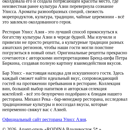
околдовала его и создала потрясающей красоты место, где
неизвестная ранее культура Азии перевернула сознание
Улисса. Ароматы разнообразных специй, свежесть
морепродуктов, культура, традиции, чайные церемонии - всё
это завлекло околдованного героя.
Ресторан Улисс Азия - это лучший способ прикоснуться к
богатству культуры Азии в череде будней. Мы изучили и
привезли не просто рецепты, а культурные традиции разных
азиатских регионов, чтобы наши гости могли поистине
погрузиться в новый опыт. Оригинальные рецепты прекрасно
сочетаются с авторскими интерпретациями Бренд-шефа Петра
Биркина, создавая полную картину взаимодействия вкусов.
Бар Улисс - настоящая находка для искушенного гостя. Здесь
каждый сможет найти идеальный вкус, сопровождающий
гостей на протяжении пребывания в ресторане. Коллекция
вин, большой выбор напитков и авторская селекция
коктейлей - всё это безупречно подобрано к блюдам нашего
ресторана. Михаил Река - бар-менеджер ресторана, исследовал
традиционные культуры и воссоздал вкусы, которые
непременно свяжут вас с Азией.
Официальный сайт ресторана Улисс Азия
.
© 2026. Апарт-отель «RODINA Владивосток 5* »